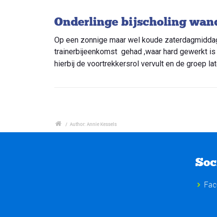
Onderlinge bijscholing wand
Op een zonnige maar wel koude zaterdagmiddag
trainerbijeenkomst gehad ,waar hard gewerkt is
hierbij de voortrekkersrol vervult en de groep la
/
Author: Annie Kessels
Soc
Fac