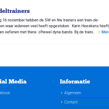
eltrainers
 16 november hebben de SW en Nw trainers een train-de-
 en waar iedereen veel heeft opgestoken . Karin Heeskens heeft
Mor
ten oefenen met thera- oftewel dyna-bands. Bij de traini...
ial Media
Informatie
ebook
Algemeen
Contact