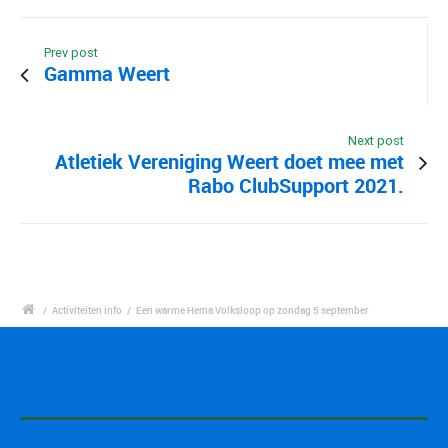
Prev post
Gamma Weert
Next post
Atletiek Vereniging Weert doet mee met
Rabo ClubSupport 2021.
/
Activiteiten info
/
Een warme Hema Volksloop op zondag 5 september