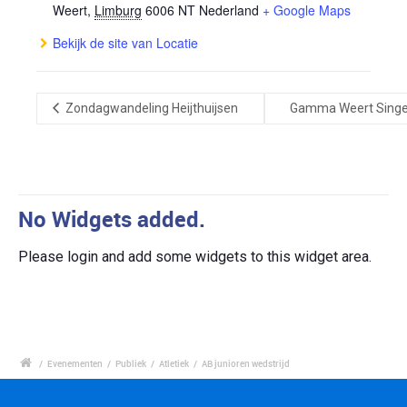
Weert
,
Limburg
6006 NT
Nederland
+ Google Maps
Bekijk de site van Locatie
Zondagwandeling Heijthuijsen
Gamma Weert Singe
No Widgets added.
Please login and add some widgets to this widget area.
/
Evenementen
/
Publiek
/
Atletiek
/
AB junioren wedstrijd