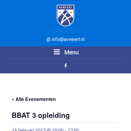
@ info@avweert.nl
Menu
« Alle Evenementen
BBAT 3 opleiding
13 februari 2027 @ 10:00
-
17:00