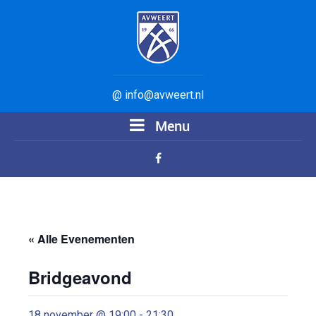
@ info@avweert.nl
Menu
« Alle Evenementen
Bridgeavond
18 november @ 19:00
-
21:30