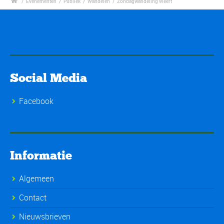
/
Evenementen
/
Publiek
/
Wandelen
/
Zondagwandeling Weert
Social Media
Facebook
Informatie
Algemeen
Contact
Nieuwsbrieven