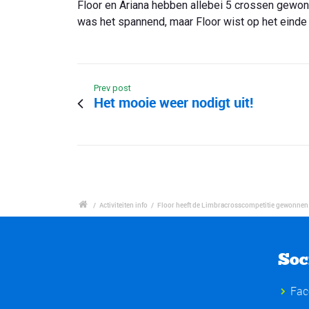
Floor en Ariana hebben allebei 5 crossen gewon
was het spannend, maar Floor wist op het einde 
Prev post
Het mooie weer nodigt uit!
/
Activiteiten info
/
Floor heeft de Limbracrosscompetitie gewonnen
Soc
Fac