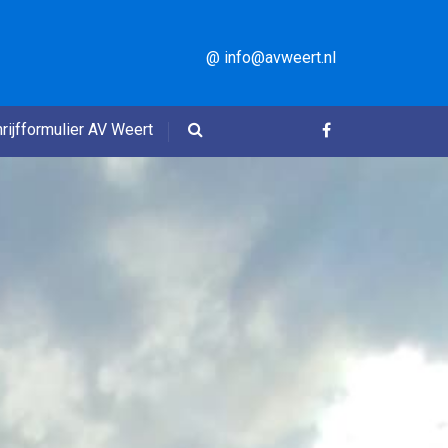
@ info@avweert.nl
rijfformulier AV Weert