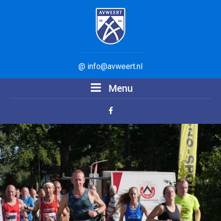
@ info@avweert.nl
Menu