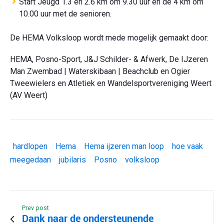
Start Jeugd 1.3 en 2.6 km om 9.30 uur en de 4 km om
10.00 uur met de senioren.
De HEMA Volksloop wordt mede mogelijk gemaakt door:
HEMA, Posno-Sport, J&J Schilder- & Afwerk, De IJzeren
Man Zwembad | Waterskibaan | Beachclub en Ogier
Tweewielers en Atletiek en Wandelsportvereniging Weert
(AV Weert)
hardlopen
Hema
Hema ijzeren man loop
hoe vaak
meegedaan
jubilaris
Posno
volksloop
Prev post
Dank naar de ondersteunende