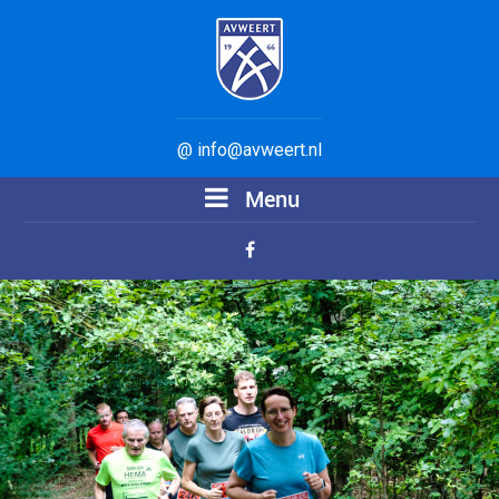
@ info@avweert.nl
Menu