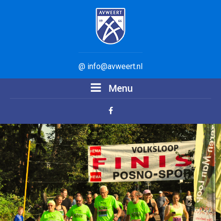
@ info@avweert.nl
Menu