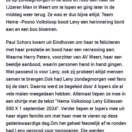
IJzeren Man in Weert om te lopen en ging later in de
middag weer terug. Ze was er dus bijna altijd. Team
Hema -Posno Volksloop bood Leny een herinnering bord
aan en een bos bloemen.
Paul Schors kwam uit Eindhoven om haar te feliciteren
met haar prestatie en bood haar een verrassing aan.
Waarna Harry Peters, voorzitter van AV Weert, haar een
beeldje aanbood, waarin personen hand in hand gingen.
Wat passend is voor Leny, ook zij probeert altijd mensen
samen te brengen.Ook had Leny zondagmorgen veel fans
bij de start. Daarna werd ze begeleid door 4 lopers die al
vele malen meegedaan hebben. Allemaal liepen ze mee in
een shirtje met de tekst “Hema Volksloop Leny Gillessen
500 X 1 september 2024”. Verder liepen er lopers mee uit
haar eigen familie om met haar mee te vieren op deze
gedenkwaardige dag.Om het geheel feestelijk af te ronden
had Leny gezorgd voor tompoezen. Die werden