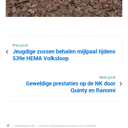
Prev post
Jeugdige zussen behalen mijlpaal tijdens
539e HEMA Volksloop
Next post
Geweldige prestaties op de NK door
Quinty en Ranomi
/
Activiteiten info
/
Ook 9e Limbracross succesvol voor AVWeert