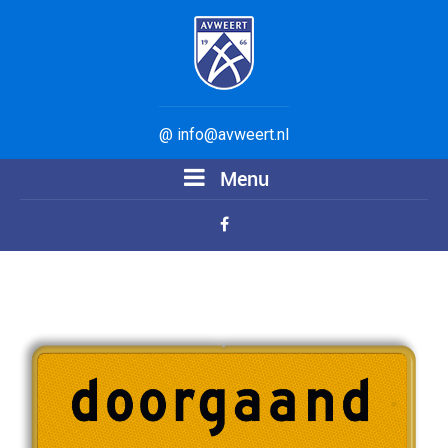
@ info@avweert.nl
Menu