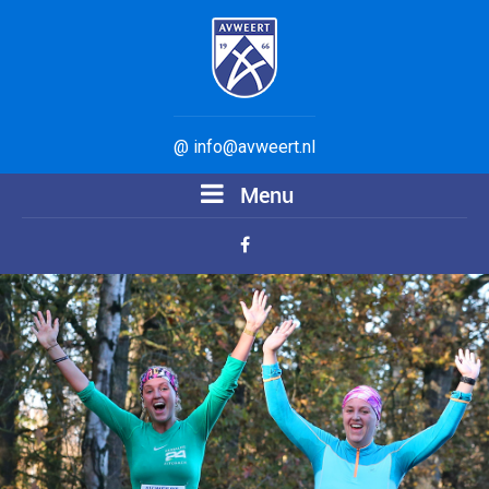
@ info@avweert.nl
Menu