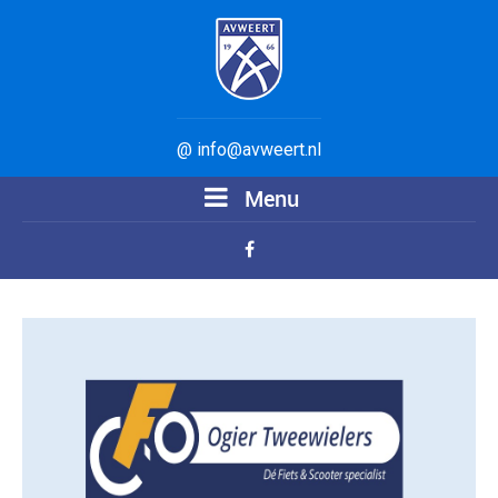
@ info@avweert.nl
Menu