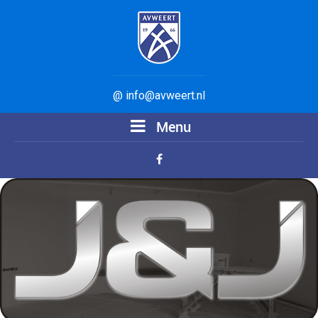
@ info@avweert.nl
Menu