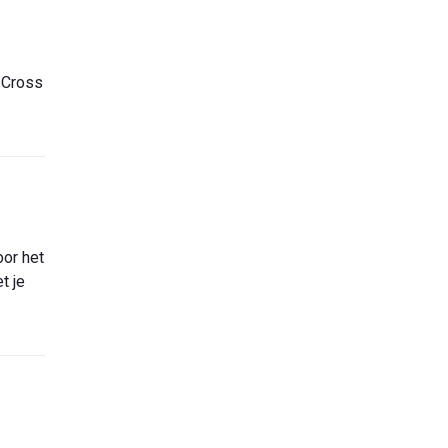
 Cross
oor het
t je