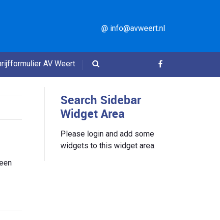
@ info@avweert.nl
rijfformulier AV Weert
Search Sidebar
Widget Area
Please login and add some
widgets to this widget area.
 een