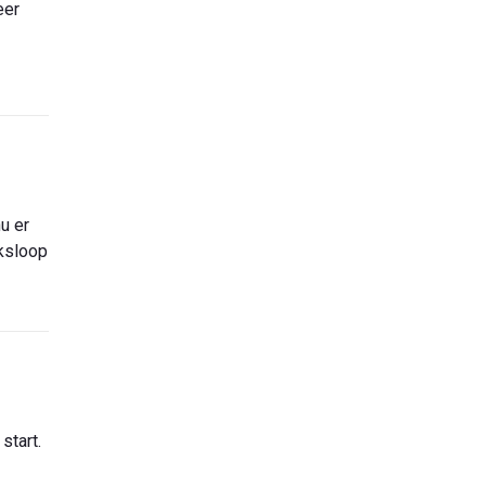
eer
u er
lksloop
start.