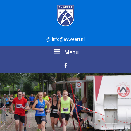
@ info@avweert.nl
Menu