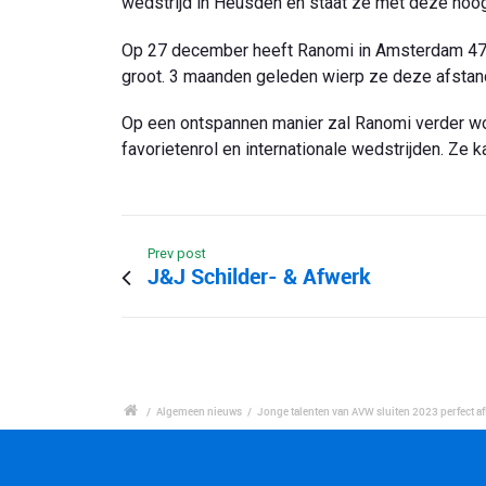
wedstrijd in Heusden en staat ze met deze hoog
Op 27 december heeft Ranomi in Amsterdam 47,17
groot. 3 maanden geleden wierp ze deze afstand n
Op een ontspannen manier zal Ranomi verder wor
favorietenrol en internationale wedstrijden. Ze 
Prev post
J&J Schilder- & Afwerk
/
Algemeen nieuws
/
Jonge talenten van AVW sluiten 2023 perfect af