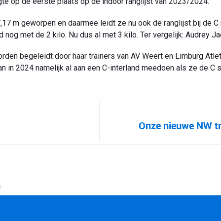
te op de eerste plaats op de indoor ranglijst van 2023/2024.
 m geworpen en daarmee leidt ze nu ook de ranglijst bij de C 
og met de 2 kilo. Nu dus al met 3 kilo. Ter vergelijk: Audrey Ja
den begeleidt door haar trainers van AV Weert en Limburg Atleti
kan in 2024 namelijk al aan een C-interland meedoen als ze de C 
Onze nieuwe NW tra
!