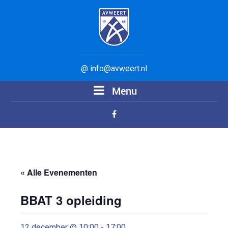
@ info@avweert.nl
Menu
« Alle Evenementen
BBAT 3 opleiding
12 december @ 10:00
-
17:00