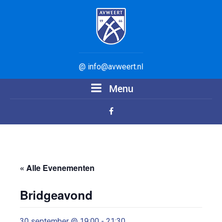
@ info@avweert.nl
Menu
« Alle Evenementen
Bridgeavond
30 september @ 19:00
-
21:30