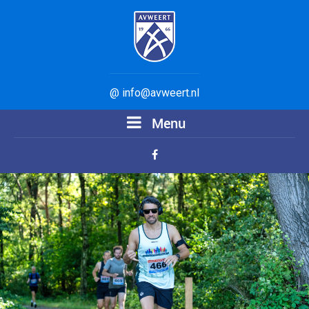
@ info@avweert.nl
Menu