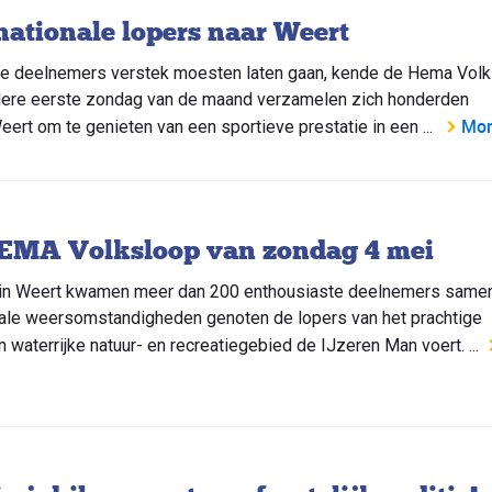
ationale lopers naar Weert
ste deelnemers verstek moesten laten gaan, kende de Hema Vol
edere eerste zondag van de maand verzamelen zich honderden
Mor
ert om te genieten van een sportieve prestatie in een ...
 HEMA Volksloop van zondag 4 mei
p in Weert kwamen meer dan 200 enthousiaste deelnemers same
deale weersomstandigheden genoten de lopers van het prachtige
 waterrijke natuur- en recreatiegebied de IJzeren Man voert. ...