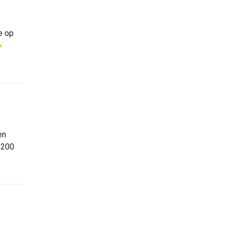
e op
en
 200