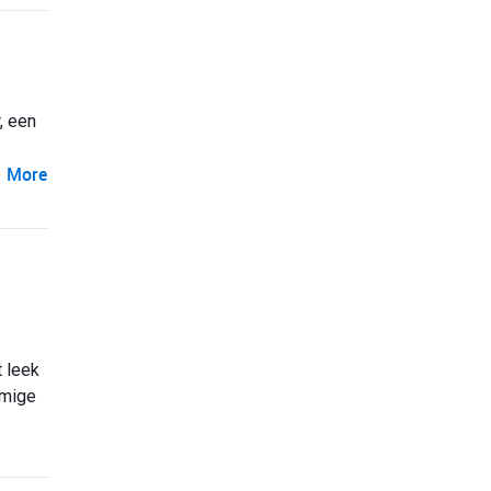
, een
More
t leek
mmige