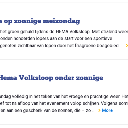
n op zonnige meizondag
in het groen gehuld tijdens de HEMA Volksloop. Met stralend weer
onden honderden lopers aan de start voor een sportieve
enoten zichtbaar van lopen door het frisgroene bosgebied ...
 Hema Volksloop onder zonnige
dag volledig in het teken van het vroege en prachtige weer. He
eef tot na afloop van het evenement volop schijnen. Volgens so
More
n aan een geschenk van de nonnen, die – zo ...