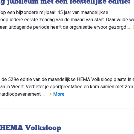
g jubileum met een feestelijke editie!
p een bijzondere mijlpaal: 45 jaar van maandelijkse
sloop iedere eerste zondag van de maand van start. Daar wilde w
en uitdagende periode heeft de organisatie ervoor gezorgd ...
r de 529e editie van de maandelijkse HEMA Volksloop plaats in 
an in Weert. Verbeter je sportprestaties en kom samen met zo’n
More
hardloopevenement, ...
e HEMA Volksloop