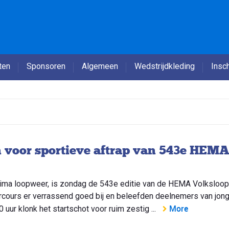
ten
Sponsoren
Algemeen
Wedstrijdkleding
Insch
n voor sportieve aftrap van 543e HEM
ima loopweer, is zondag de 543e editie van de HEMA Volksloop
cours er verrassend goed bij en beleefden deelnemers van jong
More
uur klonk het startschot voor ruim zestig ...