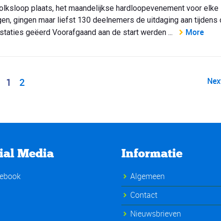
ksloop plaats, het maandelijkse hardloopevenement voor elke
gen, gingen maar liefst 130 deelnemers de uitdaging aan tijdens
More
estaties geëerd Voorafgaand aan de start werden ...
1
2
Nex
ial Media
Informatie
ebook
Algemeen
Contact
Nieuwsbrieven