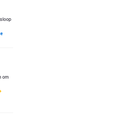
ksloop
e
n om