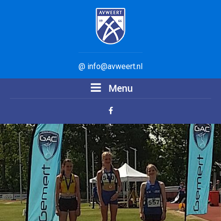
@ info@avweert.nl
Menu