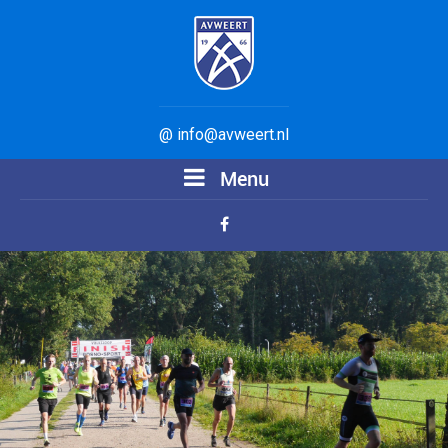
@ info@avweert.nl
Menu