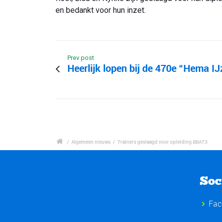
en bedankt voor hun inzet.
Prev post
Heerlijk lopen bij de 470e “Hema I
/
Algemeen nieuws
/
Trainers geslaagd voor opleiding BBAT3
Soc
Fac