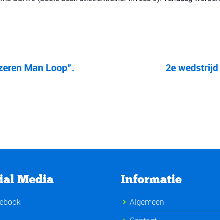
Jzeren Man Loop”.
2e wedstrijd
ial Media
Informatie
ebook
Algemeen