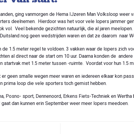
aanden, ging vanmorgen de Hema IJzeren Man Volksloop weer van
ters deelnemen. Hierdoor was het voor vele lopers jammer gen
ok vol. Veel bekende gezichten natuurlijk, die al jaren meelopen.
in Duitsland nog geen wedstrijden waren en dat ze daarom naar W
 de 1.5 meter regel te voldoen. 3 vakken waar de lopers zich voo
mochten al direct naar de start om 10 uur. Daarna konden de ander
en startvak met 1.5 meter tussen -ruimte. Voordat voor hun 1.5 mi
er geen smalle wegen meer waren en iedereen elkaar kon passere
een prima loop die vele sporters toch gemist hebben.
a, Posno- sport, Dennenoord, Erkens Fiets-Techniek en Wertha
d gaat dan kunnen erin September weer meer lopers meedoen.