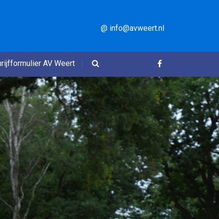
@ info@avweert.nl
rijfformulier AV Weert