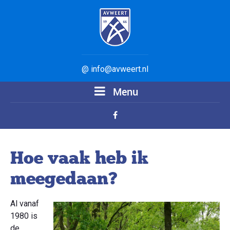
@ info@avweert.nl
Menu
Hoe vaak heb ik
meegedaan?
Al vanaf
1980 is
de