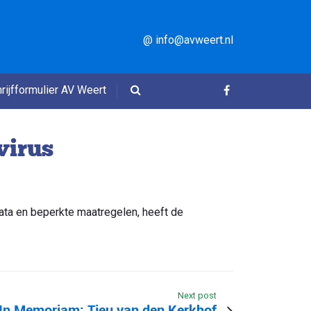
@ info@avweert.nl
rijfformulier AV Weert
virus
ata en beperkte maatregelen, heeft de
Next post
In Memoriam: Tjeu van den Kerkhof