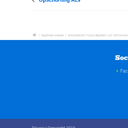
/
Algemeen nieuws
/
Smoûzetocht 14 juni afgelast i.v.m. het Corona 
Soc
Fac
Privacy
| Copyright 2019