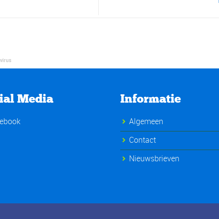
virus
ial Media
Informatie
ebook
Algemeen
Contact
Nieuwsbrieven