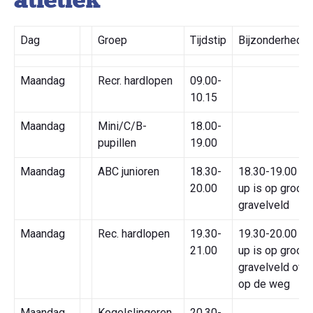
Dag
Groep
Tijdstip
Bijzonderhede
Maandag
Recr. hardlopen
09.00-
10.15
Maandag
Mini/C/B-
18.00-
pupillen
19.00
Maandag
ABC junioren
18.30-
18.30-19.00 W
20.00
up is op groot
gravelveld
Maandag
Rec. hardlopen
19.30-
19.30-20.00 W
21.00
up is op groot
gravelveld of tr
op de weg
Maandag
Kogelslingeren
20.30-