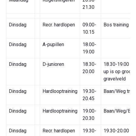
21.30
Dinsdag
Recr. hardlopen
09.00-
Bos training
10.15
Dinsdag
A-pupillen
18.00-
19.00
Dinsdag
D-junioren
18.30-
18.30-19.00 W
20.00
up is op groot
gravelveld
Dinsdag
Hardlooptraining
19.30-
Baan/Weg train
20.45
Dinsdag
Hardlooptraining
19.00-
Baan/Weg/Bost
20.30
Dinsdag
Recr. hardlopen
19.30-
19.30-20.00 W