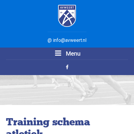
@ info@avweert.nl
Menu
Training schema
atletiek