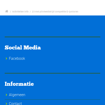
/
Activiteiten info
/
23 mei pilotwedstrijd competitie D-junioren
Social Media
Facebook
Informatie
Algemeen
Contact