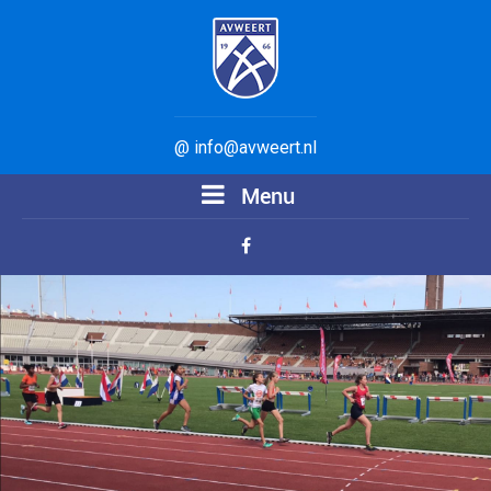
@ info@avweert.nl
Menu