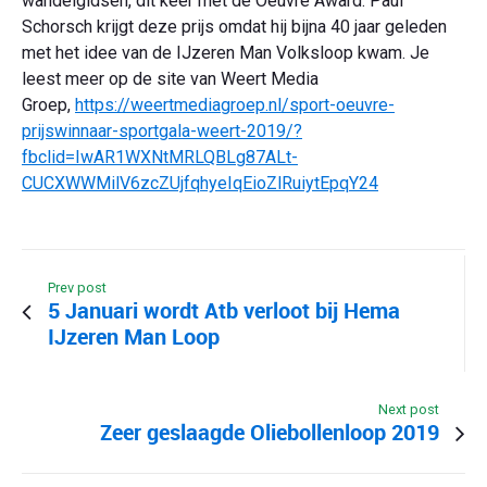
wandelgidsen, dit keer met de Oeuvre Award. Paul
Schorsch krijgt deze prijs omdat hij bijna 40 jaar geleden
met het idee van de IJzeren Man Volksloop kwam. Je
leest meer op de site van Weert Media
Groep,
https://weertmediagroep.nl/sport-oeuvre-
prijswinnaar-sportgala-weert-2019/?
fbclid=IwAR1WXNtMRLQBLg87ALt-
CUCXWWMilV6zcZUjfqhyeIqEioZlRuiytEpqY24
Prev post
5 Januari wordt Atb verloot bij Hema
IJzeren Man Loop
Next post
Zeer geslaagde Oliebollenloop 2019