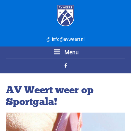
@ info@avweert.nl
Menu
AV Weert weer op
Sportgala!