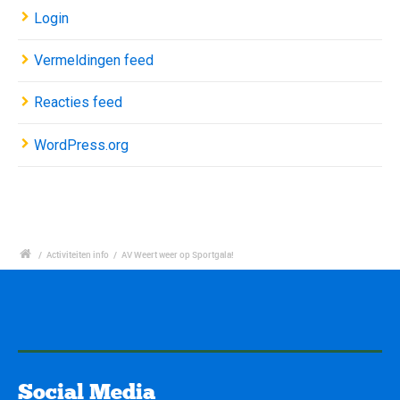
Login
Vermeldingen feed
Reacties feed
WordPress.org
/
Activiteiten info
/
AV Weert weer op Sportgala!
Social Media