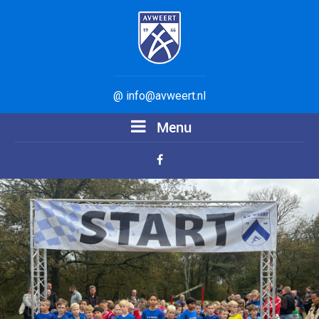
@ info@avweert.nl
Menu