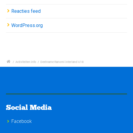
Reacties feed
WordPress.org
/
Activiteiten info
/
Deelname Ranomi interland U18
Social Media
Facebook