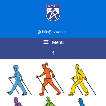
@ info@avweert.nl
Menu