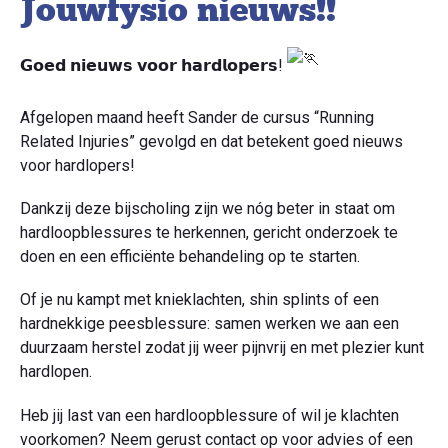
Jouwfysio nieuws!!
𝗚𝗼𝗲𝗱 𝗻𝗶𝗲𝘂𝘄𝘀 𝘃𝗼𝗼𝗿 𝗵𝗮𝗿𝗱𝗹𝗼𝗽𝗲𝗿𝘀!
Afgelopen maand heeft
Sander de cursus “Running
Related Injuries” gevolgd en dat betekent goed nieuws
voor hardlopers!
Dankzij deze bijscholing zijn we nóg beter in staat om
hardloopblessures te herkennen, gericht onderzoek te
doen en een efficiënte behandeling op te starten.
Of je nu kampt met knieklachten, shin splints of een
hardnekkige peesblessure: samen werken we aan een
duurzaam herstel zodat jij weer pijnvrij en met plezier kunt
hardlopen.
Heb jij last van een hardloopblessure of wil je klachten
voorkomen? Neem gerust contact op voor advies of een