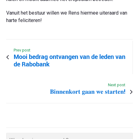
Vanuit het bestuur willen we Rens hiermee uiteraard van
harte feliciteren!
Prev post
Mooi bedrag ontvangen van de leden van
de Rabobank
Next post
𝐁𝐢𝐧𝐧𝐞𝐧𝐤𝐨𝐫𝐭 𝐠𝐚𝐚𝐧 𝐰𝐞 𝐬𝐭𝐚𝐫𝐭𝐞𝐧!