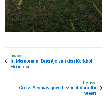
Prev post
In Memoriam, Drientje van den Kerkhof-
Hendrikx
Next post
Cross Scopias goed bezocht door AV
Weert