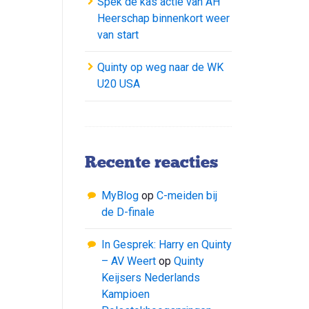
Spek de kas actie van AH
Heerschap binnenkort weer
van start
Quinty op weg naar de WK
U20 USA
Recente reacties
MyBlog
op
C-meiden bij
de D-finale
In Gesprek: Harry en Quinty
– AV Weert
op
Quinty
Keijsers Nederlands
Kampioen