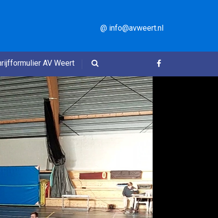
@ info@avweert.nl
rijfformulier AV Weert