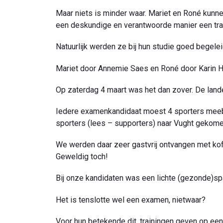
Maar niets is minder waar. Mariet en Roné kunnen 
een deskundige en verantwoorde manier een tra
Natuurlijk werden ze bij hun studie goed begele
Mariet door Annemie Saes en Roné door Karin
Op zaterdag 4 maart was het dan zover. De land
Iedere examenkandidaat moest 4 sporters meebre
sporters (lees – supporters) naar Vught geko
We werden daar zeer gastvrij ontvangen met koff
Geweldig toch!
Bij onze kandidaten was een lichte (gezonde)sp
Het is tenslotte wel een examen, nietwaar?
Voor hun betekende dit, trainingen geven op ee