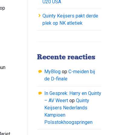
U20 USA
 op
Quinty Keijsers pakt derde
plek op NK atletiek
Recente reacties
hun
MyBlog
op
C-meiden bij
de D-finale
In Gesprek: Harry en Quinty
– AV Weert
op
Quinty
Keijsers Nederlands
Kampioen
Polsstokhoogspringen
ariet