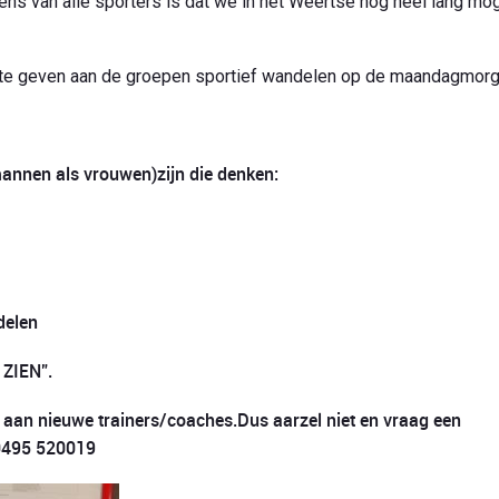
van alle sporters is dat we in het Weertse nog heel lang mo
n te geven aan de groepen sportief wandelen op de maandagmorg
annen als vrouwen)zijn die denken:
delen
 ZIEN”.
n aan nieuwe trainers/coaches.
Dus aarzel niet en vraag een
 0495 520019