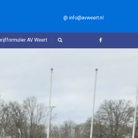
@ info@avweert.nl
rijfformulier AV Weert