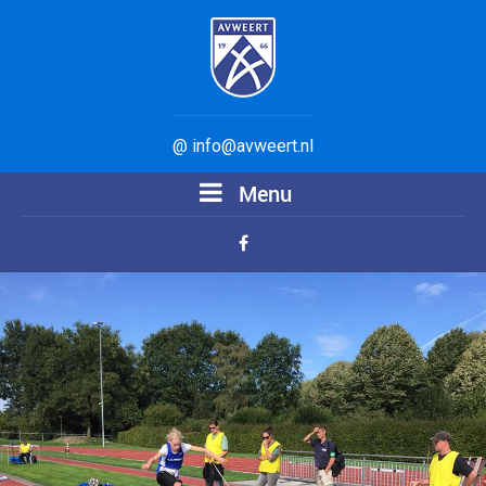
@ info@avweert.nl
Menu